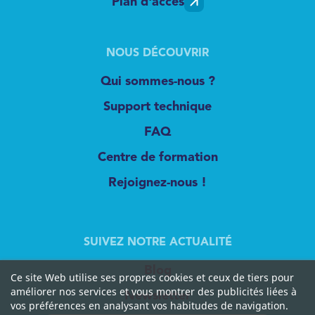
Plan d'accès
NOUS DÉCOUVRIR
Qui sommes-nous ?
Support technique
FAQ
Centre de formation
Rejoignez-nous !
SUIVEZ NOTRE ACTUALITÉ
Blog
Ce site Web utilise ses propres cookies et ceux de tiers pour
améliorer nos services et vous montrer des publicités liées à
Newsletter
vos préférences en analysant vos habitudes de navigation.