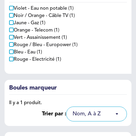
Violet - Eau non potable
(1)
Noir / Orange - Câble TV
(1)
Jaune - Gaz
(1)
Orange - Telecom
(1)
Vert - Assainissement
(1)
Rouge / Bleu - Europower
(1)
Bleu - Eau
(1)
Rouge - Electricité
(1)
Boules marqueur
Il y a 1 produit.
Trier par :
Nom, A à Z