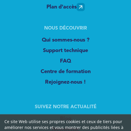
Plan d'accès
NOUS DÉCOUVRIR
Qui sommes-nous ?
Support technique
FAQ
Centre de formation
Rejoignez-nous !
SUIVEZ NOTRE ACTUALITÉ
Blog
Ce site Web utilise ses propres cookies et ceux de tiers pour
améliorer nos services et vous montrer des publicités liées à
Newsletter