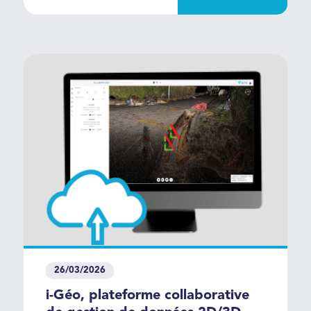
géoréférencées, directement
exploitables dans vos logiciels
SIG/DAO et jumeaux
numériques.
26/03/2026
i-Géo, plateforme collaborative