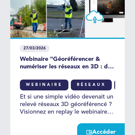
27/03/2026
Webinaire "Géoréférencer &
numériser les réseaux en 3D : de
la vidéo terrain à l'exploitation
collaborative"
WEBINAIRE
RÉSEAUX
PHO
Et si une simple vidéo devenait un
relevé réseaux 3D géoréférencé ?
Visionnez en replay le webinaire
pour découvrir comment
transformer une simple vidéo de
Accéder
chantier en données réseaux 3D