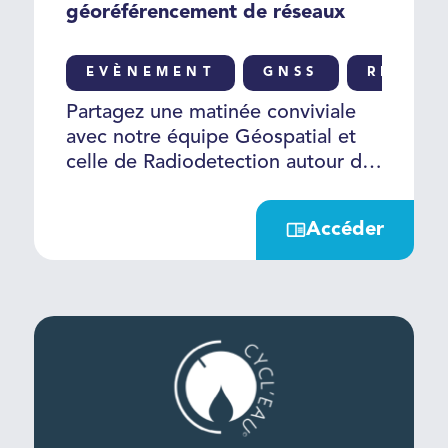
géoréférencement de réseaux
EVÈNEMENT
GNSS
RÉSEA
Partagez une matinée conviviale
avec notre équipe Géospatial et
celle de Radiodetection autour de
6 ateliers démo. C’est l’occasion
de découvrir les dernières
Accéder
avancées et d’échanger sur les
nouveautés dans les domaines de
la détection et du
géoréférencement !