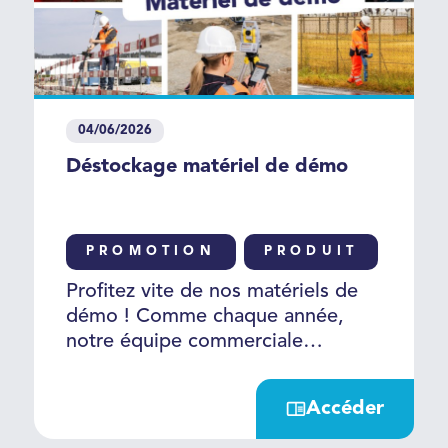
04/06/2026
Déstockage matériel de démo
PROMOTION
PRODUIT
DR
Profitez vite de nos matériels de
démo ! Comme chaque année,
notre équipe commerciale
renouvelle son matériel de
démonstration. C’est l'occasion
Accéder
pour vous d'acquérir du matériel
quasi-neuf et entretenu par notre