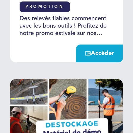
totales
PROMOTION
Des relevés fiables commencent
avec les bons outils ! Profitez de
notre promo estivale sur nos
scanners laser 3D, récepteurs
GNSS et stations totales, allant
Accéder
jusqu’à - 40% de remise sur nos
packs clés en main.