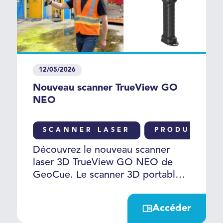
12/05/2026
Nouveau scanner TrueView GO
NEO
SCANNER LASER
PRODUIT
Découvrez le nouveau scanner
laser 3D TrueView GO NEO de
GeoCue. Le scanner 3D portable
très haute définition de toute
dernière génération, plus léger,
Accéder
plus compact offrant un excellent