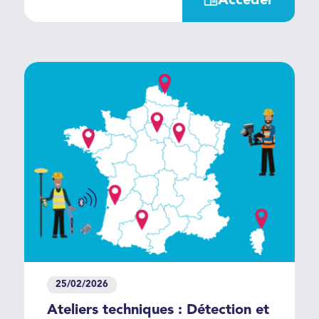
Accéder
tranchée et à un levé GNSS
indépendant , réalisé avant ou
après travaux, le service de
traitement photogrammétrique en
ligne exploite l’ensemble des
données pour produire un
récolement 3D géoréférencé
précis des réseaux avant
remblaiement. Les équipes
peuvent refermer la tranchée
immédiatement, sans attendre
l’intervention d’un géomètre sur
site. i-Tranchée améliore la
productivité, réduit les coûts et
supprime les temps d’attente
avant remblaiement.
25/02/2026
Ateliers techniques : Détection et