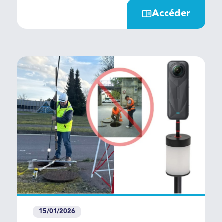
Grâce à une capture vidéo de la
Accéder
tranchée et à un levé GNSS
indépendant , réalisé avant ou
après travaux, le service de
traitement photogrammétrique en
ligne exploite l’ensemble des
données pour produire un
récolement 3D géoréférencé
précis des réseaux avant
remblaiement. Les équipes
peuvent refermer la tranchée
immédiatement, sans attendre
l’intervention d’un géomètre sur
site. i-Tranchée améliore la
productivité, réduit les coûts et
supprime les temps d’attente
avant remblaiement.
15/01/2026