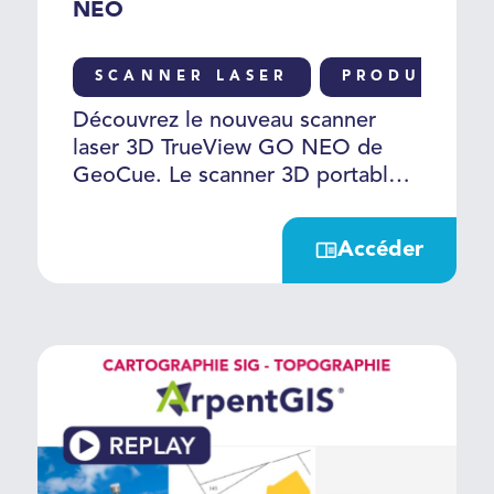
NEO
SCANNER LASER
PRODUIT
Découvrez le nouveau scanner
laser 3D TrueView GO NEO de
GeoCue. Le scanner 3D portable
très haute définition de toute
dernière génération, plus léger,
Accéder
plus compact offrant un excellent
rapport qualité/prix.