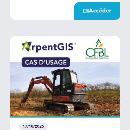
132S sont des systèmes de
Accéder
cartographie portables conçus
pour modéliser rapidement les
environnements en 3D en haute
définition et précision
centimétrique . Deux scanners
laser, une approche commune :
simplicité, mobilité et
performance.
17/10/2025