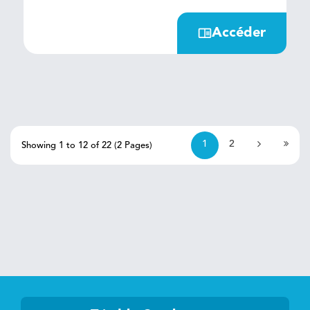
localiser les fuites d'eau , y
compris sur les réseaux en PVC.
Accéder
1
2
Showing 1 to 12 of 22 (2 Pages)
>|
>