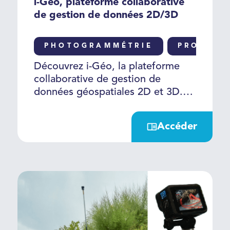
i-Géo, plateforme collaborative
de gestion de données 2D/3D
PHOTOGRAMMÉTRIE
PRODUIT
Découvrez i-Géo, la plateforme
collaborative de gestion de
données géospatiales 2D et 3D.
Avec i-Géo, toutes vos données
sont réunies sur une plateforme
Accéder
unique, exploitables en ligne et
accessibles à l’ensemble des
acteurs pour une collaboration
efficace et sécurisée.