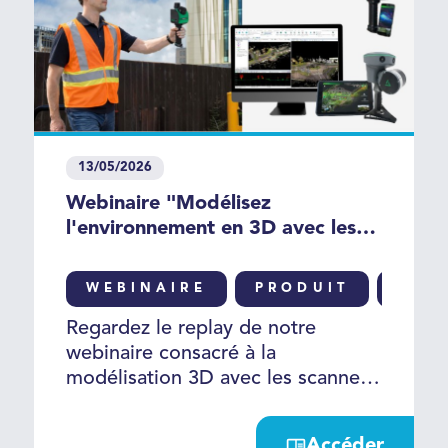
13/05/2026
Webinaire "Modélisez
l'environnement en 3D avec les
scanners laser TrueView GO"
WEBINAIRE
PRODUIT
SCA
Regardez le replay de notre
webinaire consacré à la
modélisation 3D avec les scanners
laser 3D portables TrueView GO,
présenté par Hervé Wysocinski
Accéder