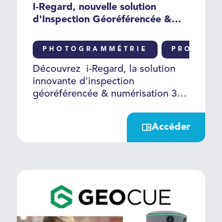
I-Regard, nouvelle solution
d'Inspection Géoréférencée &
Numérisation 3D
PHOTOGRAMMÉTRIE
PRODUIT
Découvrez i-Regard, la solution
innovante d'inspection
géoréférencée & numérisation 3D
automatique des regards. Grâce à
une capture 360° et à un service
Accéder
de traitement photogrammétrique
en ligne, elle permet de créer en
quelques minutes le jumeau
numérique fidèle et géoréférencé
des regards, sous forme de nuage
de point précis, sans
investissement matériel lourd.