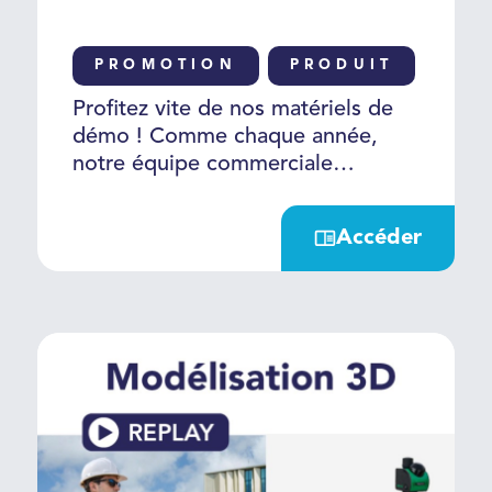
PROMOTION
PRODUIT
DR
Profitez vite de nos matériels de
démo ! Comme chaque année,
notre équipe commerciale
renouvelle son matériel de
démonstration. C’est l'occasion
Accéder
pour vous d'acquérir du matériel
quasi-neuf et entretenu par notre
support technique à moindre coût
!