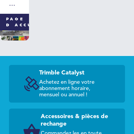
Webinaire
Drones
PAGE
Trinity
D'ACCUEIL
Quantum
Systems
Trimble Catalyst
Achetez en ligne votre
abonnement horaire,
mensuel ou annuel !
Accessoires & pièces de
rechange
Commandez les en toute