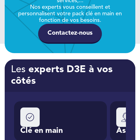
services,...
Nos experts vous conseillent et
personnalisent votre pack clé en main en
fonction de vos besoins.
Contactez-nous
Les
experts D3E à vos
côtés
C
e
Clé en main
Assist