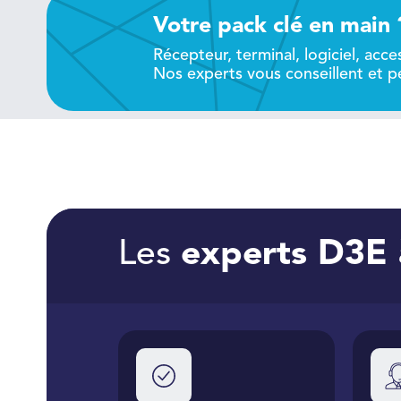
Votre pack clé en main 
Récepteur, terminal, logiciel, acces
Nos experts vous conseillent et p
Les
experts D3E 