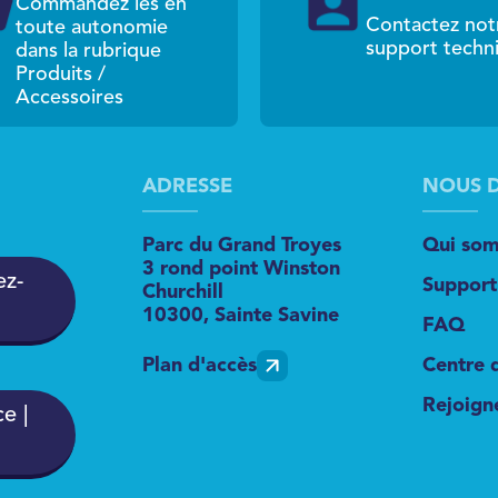
Commandez les en
Contactez not
toute autonomie
support techn
dans la rubrique
Produits /
Accessoires
ADRESSE
NOUS 
Parc du Grand Troyes
Qui som
3 rond point Winston
ez-
Support
Churchill
10300, Sainte Savine
FAQ
Plan d'accès
Centre 
Rejoign
e |