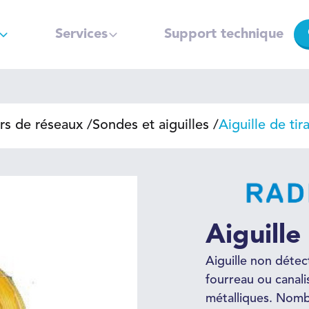
Services
Support technique
rs de réseaux
Sondes et aiguilles
Aiguille de tir
Aiguille
Aiguille non déte
fourreau ou canali
métalliques. Nomb