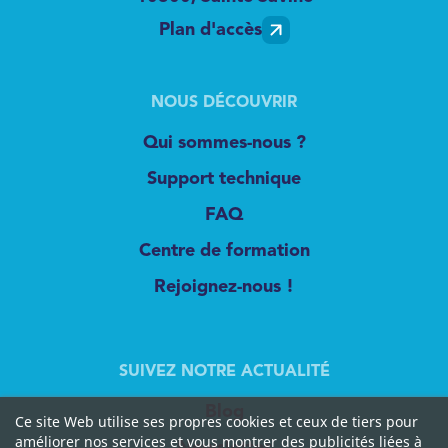
Plan d'accès
NOUS DÉCOUVRIR
Qui sommes-nous ?
Support technique
FAQ
Centre de formation
Rejoignez-nous !
SUIVEZ NOTRE ACTUALITÉ
Blog
Ce site Web utilise ses propres cookies et ceux de tiers pour
améliorer nos services et vous montrer des publicités liées à